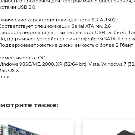
олностью прозрачен для программного обеспечения, н
ортами USB 2.0.
ехнические характеристики адаптера SD-AU302 :
Соответствует спецификации Serial ATA rev. 2.6
 Скорость передачи данных через порт USB : 5Гбит/с (US
 Поддерживает устройства с интерфейсом SATA-II со с
 Поддерживает жесткие диски емкостью более 2 Гбайт
овместимость с ОС :
indows 98SE/ME, 2000, XP (32/64 bit), Vista, Windows 7 (32/
Mac OS X
inux
мотрите также: