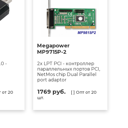
Megapower
MP9715P-2
0 -
2x LPT PCI - контроллер
параллельных портов PCI,
NetMos chip Dual Parallel
port adaptor
1769 руб.
т от 20
[ ] Опт от 20
шт.