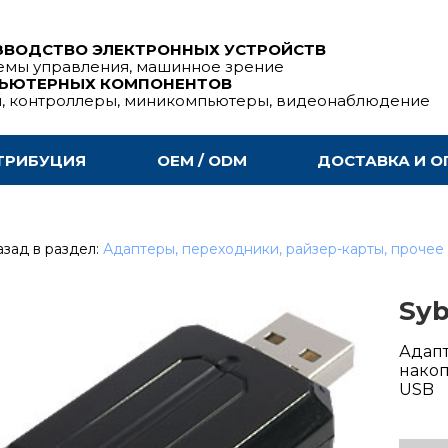
ЗВОДСТВО ЭЛЕКТРОННЫХ УСТРОЙСТВ
емы управления, машинное зрение
ПЬЮТЕРНЫХ КОМПОНЕНТОВ
ы, контроллеры, миникомпьютеры, видеонаблюдение
ТРИБУЦИЯ
OEM / ODM
ДОСТАВКА И О
зад в раздел:
Адаптеры, переходники, райзер-карты, прочее
Syb
Адап
накоп
USB