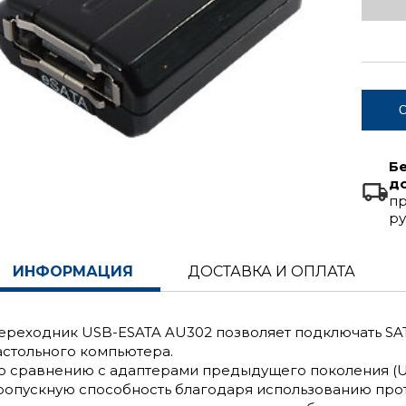
С
Б
д
пр
ру
ИНФОРМАЦИЯ
ДОСТАВКА И ОПЛАТА
ереходник USB-ESATA AU302 позволяет подключать SATA
астольного компьютера.
о сравнению с адаптерами предыдущего поколения (U
ропускную способность благодаря использованию прот