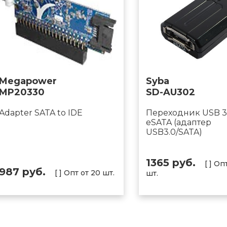
Megapower
Syba
MP20330
SD-AU302
Adapter SATA to IDE
Переходник USB 3.
eSATA (адаптер
USB3.0/SATA)
1365 руб.
[ ] Оп
987 руб.
[ ] Опт от 20 шт.
шт.