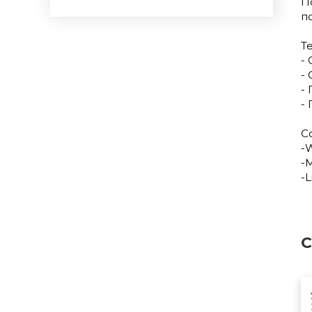
П
п
Т
- 
-
-
-
С
-W
-
-L
С