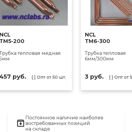
NCL
NCL
TM5-200
TM6-300
Трубка тепловая медная
Трубка тепловая
5мм
6мм/300мм
457 руб.
3 руб.
[ ] Опт от 50 шт.
[ ] Опт от 
Постоянное наличие наиболее
востребованных позиций
на складе