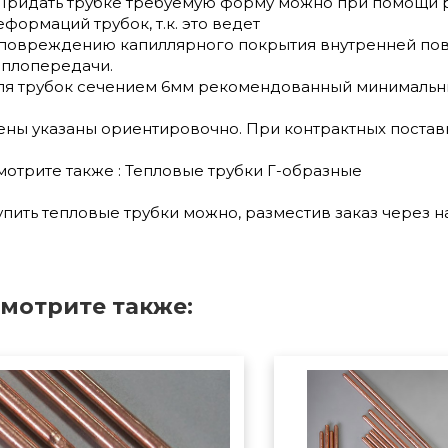
 Придать трубке требуемую форму можно при помощи ру
еформаций трубок, т.к. это ведет
 повреждению капиллярного покрытия внутренней по
еплопередачи.
ля трубок сечением 6мм рекомендованный минимальный
ены указаны ориентировочно. При контрактных постав
мотрите также : Тепловые трубки Г-образные
упить тепловые трубки можно, разместив заказ через н
мотрите также: