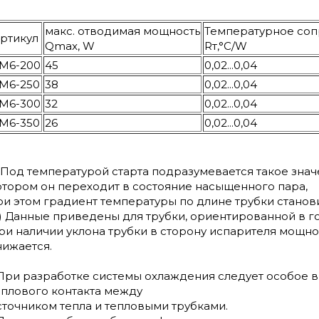
макс. отводимая мощность
Температурное со
ртикул
Qmax, W
Rт,°С/W
М6-200
45
0,02...0,04
М6-250
38
0,02...0,04
М6-300
32
0,02...0,04
М6-350
26
0,02...0,04
) Под температурой старта подразумевается такое зна
отором он переходит в состояние насыщенного пара,
ри этом градиент температуры по длине трубки стано
*) Данные приведены для трубки, ориентированной в г
ри наличии уклона трубки в сторону испарителя мощно
нижается.
 При разработке системы охлаждения следует особое
еплового контакта между
сточником тепла и тепловыми трубками.