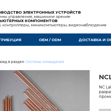
ЗВОДСТВО ЭЛЕКТРОННЫХ УСТРОЙСТВ
емы управления, машинное зрение
ПЬЮТЕРНЫХ КОМПОНЕНТОВ
ы, контроллеры, миникомпьютеры, видеонаблюдение
ТРИБУЦИЯ
OEM / ODM
ДОСТАВКА И О
зад в раздел:
Системы охлаждения
NC
NC La
разра
пром