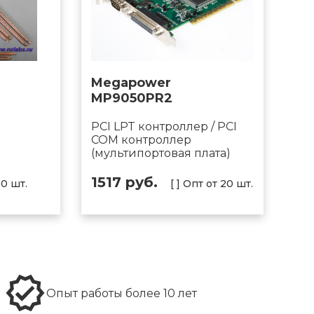
Megapower
MP9050PR2
PCI LPT контроллер / PCI
COM контроллер
(мультипортовая плата)
1517 руб.
50 шт.
[ ] Опт от 20 шт.
Опыт работы более 10 лет