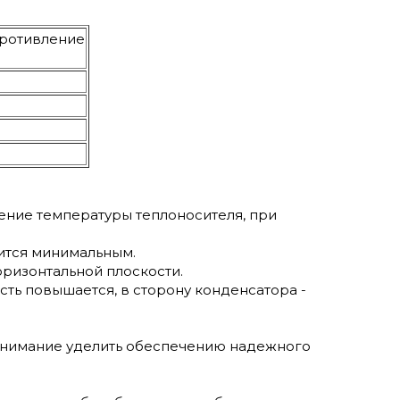
противление
чение температуры теплоносителя, при
вится минимальным.
оризонтальной плоскости.
сть повышается, в сторону конденсатора -
 внимание уделить обеспечению надежного