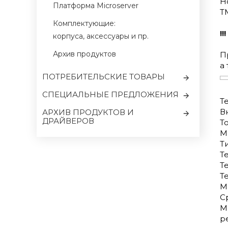
Н
Платформа Microserver
Т
Комплектующие:
!
корпуса, аксессуары и пр.
Архив продуктов
П
а
ПОТРЕБИТЕЛЬСКИЕ ТОВАРЫ
CПЕЦИАЛЬНЫЕ ПРЕДЛОЖЕНИЯ
Т
В
АРХИВ ПРОДУКТОВ И
ДРАЙВЕРОВ
Т
М
Т
Т
Те
Т
М
С
М
р