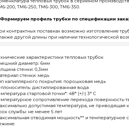
оменклатура тепловых трубок в серийном производств
М6-200, ТМ6-250, ТМ6-300, ТМ6-350.
!! Формируем профиль трубки по спецификации заказч
ри контрактных поставках возможно изготовление труб
 также другой длины при наличии технологической воз
ехнические характеристики тепловых трубок
нешний диаметр: 6мм
олщина стенки: 0,3мм
атериал стенки: медь
ип капиллярного покрытия: порошковая медь
еплоноситель: дистиллированная вода
мпература стартовой точки*: 48° (+/-) 3° С
емпературное сопротивление перехода поверхность-теп
аксимально допустимая температура, не приводящая к
рок службы: не менее 5 лет
аксимальная отводимая мощность** и температурное 
ежиме: