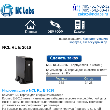
+7
(495) 517-32-32
+7
(495) 542-38-47
zakaz@nclabs.ru
Главная
OEM / ODM
Каталог
назад в раздел :
Комплектующие:
корпуса, аксессуары и пр.
NCL RL-E-3016
NCL RL-E-3016
– Корпус miniITX (сталь).
Компьютерный корпус для системных плат
формата mini ITX
Розница
Оптом
38$
34.2$
Информация о NCL RL-E-3016
Компактный корпус для сборки компьютера.
Корпус E-3016 имеет наименьшие габариты в своем классе. Жесткий диск
может частично перекрывать радиатор процессора, поэтому требуется
установка низкопрофильного радиатора.
На боковых поверхностях лицевой панели корпуса (при вертикальной