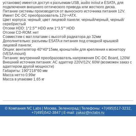
установке) имеется доступ к разъемам USB, аudio in/out и ESATA, для
подключения внешнего оптического привода или жесткого диска.
Питание системы производится от выносного источника питания 12V.
Имеет DC-DC преобразователь 12V->ATX.
Цвет корпуса: черный; цвет лицевой панели: черный/черный, черный/
серебристый
Отсеки HDD: 1*2.5"" HDD или 1*3.5"" HDD
Отсеки CD-ROM: нет
Совместим с мат.платами с высотой радиатора до 32мм
Дополнительно: разъемы ESATA и питания под откидной крышкой
лицевой панели;
Опции: вентилятор 40*40*15мм, кронштейн для крепления к монитору
(VESA mount)
Питание: внутренний преобразователь напряжения DC-DC Board, 120W
Внешний источник питания: AC адаптер 220V/12V, 60W (возможен заказ с
адаптером другой мощности)
Габариты: 190*218*60 мм
Масса нетто 0.99кг
Масса в упаковке 1.65 кг
© Компания NC Labs | Москва, Зеленоград | Телефоны: +7(495)517-3232,
+7(495)542-3847 | E-mail:
ur.sbalcn@zakaz