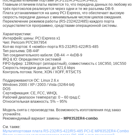
последовательными портами (RS-232/RS-422/RS-485).
Главным отличием платы является то, что передача данных по любому из
трёх протоколов реализуется через одни и те же разъемы DB-9.
Плата устанавливается на шину PCI Express, что обеспечает высокую
скорость передачи данных с минимальным числом циклов ожидания.
Переключение режимов работы (RS-232/422/485) каждого порта
осуществляется программно, средствами операционной системы.
Характеристики:
Интерфейс шины: PCI Express x1
Чип: Pericom PI7C9X7954
Кол-во портов: 4 «комбо»-порта RS-232/RS-422/RS-485
Тип разъема: DB-44F
Тип соединительного кабеля: DB-44 -> 4xDB-9
IRQ & IO: Определяется системой
FIFO буфер: 128К/порт (аппаратный), совместимость с 16C950, 16C550
Скорость передачи данных: до 921,6 kbps
Контроль потока: None, XON / XOFF, RTS/CTS
Поддерживаются ОС: Linux 2.6.x
Windows 2000 / XP / 2003 / Vista (32/64-bit)
DOS
Сертификация: CE, FCC, WHQL
Рабочий диапазон температур: 0 – 60 град.С
Относительная влажность: 5% – 95%
Модель снята с производства. Возможность изготовления под заказ
уточняйте.
Рекомендуемый вариант замены –
MP8352ER4-combo
.
См. также:
Мультипортовая плата RS-232/RS-422/RS-485 PCI-E MP8352ER4-Combo