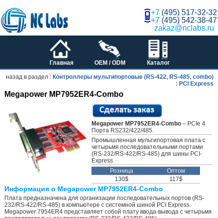
+7
(495) 517-32-32
+7
(495) 542-38-47
zakaz@nclabs.ru
Главная
OEM / ODM
Каталог
назад в раздел :
Контроллеры мультипортовые (RS-422, RS-485, combo)
: PCI Express
Megapower MP7952ER4-Combo
Megapower MP7952ER4-Combo
– PCIe 4
Порта RS232/422/485.
Промышленная мультипортовая плата с
четырьмя последовательными портами
(RS-232/RS-422/RS-485) для шины PCI-
Express
Розница
Оптом
130$
117$
Информация о Megapower MP7952ER4-Combo
Плата предназначена для организации последовательных портов (RS-
232/RS-422/RS-485) в компьютере с системной шиной PCI Express.
Megapower 7954ER4 представляет собой плату ввода-вывода с четырьмя