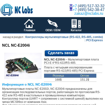
+7
(495) 517-32-32
+7
(495) 542-38-47
zakaz@nclabs.ru
Главная
OEM / ODM
Каталог
назад в раздел :
Контроллеры мультипортовые (RS-422, RS-485, combo)
: PCI Express
NCL NC-E2004i
NCL NC-E2004i
– Мультипортовая плата
PCI-E 4*RS-422/RS-485.
Плата с четырьмя изолированными
портами RS-422(RS-485) PCI Express
Розница
Оптом
168$
151.2$
Информация о NCL NC-E2004i
Мультипортовые платы NC-E2002i, NC-E2004i предназначены для
организации последовательных портов, работающих по протоколам RS-
422 или RS-485 в настольных и промышленных компьютерах.
Контроллер портов (UART + сопряжение с системной шиной) выполнен на
чипах MCS99xx от компании Asix.