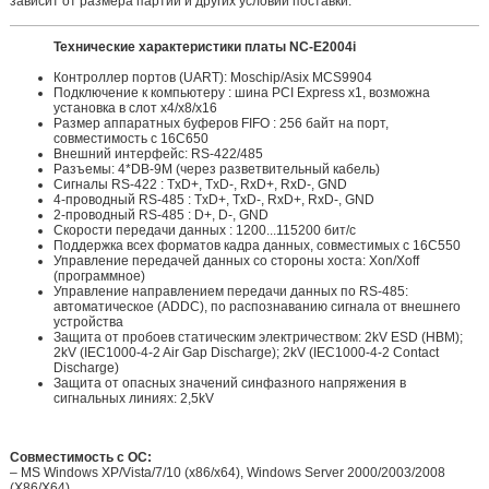
зависит от размера партии и других условий поставки.
Технические характеристики платы NC-E2004i
Контроллер портов (UART): Moschip/Asix MCS9904
Подключение к компьютеру : шина PCI Express x1, возможна
установка в слот x4/x8/x16
Размер аппаратных буферов FIFO : 256 байт на порт,
совместимость с 16C650
Внешний интерфейс: RS-422/485
Разъемы: 4*DB-9M (через разветвительный кабель)
Сигналы RS-422 : TxD+, TxD-, RxD+, RxD-, GND
4-проводный RS-485 : TxD+, TxD-, RxD+, RxD-, GND
2-проводный RS-485 : D+, D-, GND
Скорости передачи данных : 1200...115200 бит/с
Поддержка всех форматов кадра данных, совместимых с 16C550
Управление передачей данных со стороны хоста: Xon/Xoff
(программное)
Управление направлением передачи данных по RS-485:
автоматическое (ADDC), по распознаванию сигнала от внешнего
устройства
Защита от пробоев статическим электричеством: 2kV ESD (HBM);
2kV (IEC1000-4-2 Air Gap Discharge); 2kV (IEC1000-4-2 Contact
Discharge)
Защита от опасных значений синфазного напряжения в
сигнальных линиях: 2,5kV
Совместимость с ОС:
– MS Windows XP/Vista/7/10 (x86/x64), Windows Server 2000/2003/2008
(X86/X64)