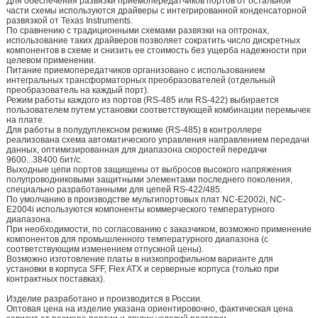
Для обеспечения развязки приемопередатчиков портов от остальной
части схемы используются драйверы с интегрированной конденсаторной
развязкой от Texas Instruments.
По сравнению с традиционными схемами развязки на оптронах,
использование таких драйверов позволяет сократить число дискретных
компонентов в схеме и снизить ее стоимость без ущерба надежности при
целевом применении.
Питание приемопередатчиков организовано с использованием
интегральных трансформаторных преобразователей (отдельный
преобразователь на каждый порт).
Режим работы каждого из портов (RS-485 или RS-422) выбирается
пользователем путем установки соответствующей комбинации перемычек
на плате.
Для работы в полудуплексном режиме (RS-485) в контроллере
реализована схема автоматического управления направлением передачи
данных, оптимизированная для диапазона скоростей передачи
9600...38400 бит/c.
Выходные цепи портов защищены от выбросов высокого напряжения
полупроводниковыми защитными элементами последнего поколения,
специально разработанными для цепей RS-422/485.
По умолчанию в производстве мультипортовых плат NC-E2002i, NC-
E2004i используются компоненты коммерческого температурного
диапазона.
При необходимости, по согласованию с заказчиком, возможно применение
компонентов для промышленного температурного диапазона (с
соответствующим изменением отпускной цены).
Возможно изготовление платы в низкопрофильном варианте для
установки в корпуса SFF, Flex ATX и серверные корпуса (только при
контрактных поставках).
Изделие разработано и производится в России.
Оптовая цена на изделие указана ориентировочно, фактическая цена