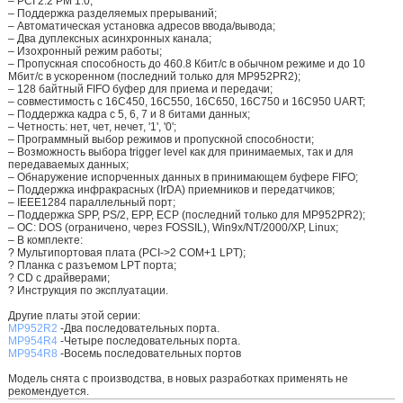
– PCI 2.2 PM 1.0;
– Поддержка разделяемых прерываний;
– Автоматическая установка адресов ввода/вывода;
– Два дуплексных асинхронных канала;
– Изохронный режим работы;
– Пропускная способность до 460.8 Кбит/с в обычном режиме и до 10
Мбит/с в ускоренном (последний только для MP952PR2);
– 128 байтный FIFO буфер для приема и передачи;
– совместимость с 16C450, 16C550, 16C650, 16C750 и 16C950 UART;
– Поддержка кадра с 5, 6, 7 и 8 битами данных;
– Четность: нет, чет, нечет, '1', '0';
– Программный выбор режимов и пропускной способности;
– Возможность выбора trigger level как для принимаемых, так и для
передаваемых данных;
– Обнаружение испорченных данных в принимающем буфере FIFO;
– Поддержка инфракрасных (IrDA) приемников и передатчиков;
– IEEE1284 параллельный порт;
– Поддержка SPP, PS/2, EPP, ECP (последний только для MP952PR2);
– ОС: DOS (ограничено, через FOSSIL), Win9x/NT/2000/XP, Linux;
– В комплекте:
? Мультипортовая плата (PCI->2 COM+1 LPT);
? Планка с разъемом LPT порта;
? CD c драйверами;
? Инструкция по эксплуатации.
Другие платы этой серии:
MP952R2
-Два последовательных порта.
MP954R4
-Четыре последовательных порта.
MP954R8
-Восемь последовательных портов
Модель снята с производства, в новых разработках применять не
рекомендуется.