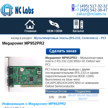
+7
(495) 517-32-32
+7
(495) 542-38-47
zakaz@nclabs.ru
Главная
OEM / ODM
Каталог
назад в раздел :
Мультипортовые платы (RS-232, Centronics) – PCI
Megapower MP952PR2
Megapower MP952PR2
– Мультипортовая
плата 2 RS 232 (16C950)+1P, Oxford чип
PCI.
PCI плата ввода-вывода с двумя
последовательными (RS-232) и одним
параллельным портом (IEEE-1284).
Выполнена на базе чипа
OX16PCI952/OX16PCI954 от компании
Oxford Semiconductor.
Розница
Оптом
Поддержка
Win95
Win98
Win2000
32$
28.8$
WinXP
Информация о Megapower MP952PR2