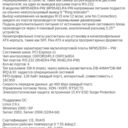
периферийных устройств, таких как сканер штрих-кодов или дисплей
покупателя, на один из выводов разъема порта RS-232.
В моделях MP954ER4-PW, MP954ELR4-PW напряжение питания подается
на обычно неиспользуемый вывод 9 ""Ring Indicator"".
Выбор напряжения на выводах RI (5 или 12 вольт, или No Connection)
каждого из портов производится перемычками-джамперами.
Подача дополнительного питания от источника питания системного блока
производится через 4-пиновый разъем, аналогичный разъему 5.25""
устройств.
Низкопрофильные платы рассчитаны на установку в низкопрофильные
ATX-корпуса, такие как SFF, Flex ATX и корпуса проприетарных форматов.
Технические характеристики мультипортовой платы MP952ER4 – PW :
Cистемная шина: PCI Express x1
Чип контроллера: OXFORD/PLX OXPCIe954
Тип портов: RS-232 (954ER4-PW, 954ELR4-PW)
Кол-во портов: 4
Тип разъемов: DB-9 (male), через кабель-разветвитель DB-44M/4*DB-9M
IRQ & IO: задается операционной системой
FIFO-буфер: 128 байт (каждый порт), аппаратный, совместимость с
16C950
Скорость передачи данных: до 460 kbps (каждый порт)
Управление потоком: None, XON / XOFF, RTS/CTS
Электростатическая защита: встроенная 15 KV ESD Surge Protection
Поддержка ОС:
Linux 2.6.x
Windows 2000 / XP
Server 2003, Server 2008 (32/64-bit)
Сертификация: CE, RoHS
Диапазон рабочих температур 0 ? 55 &deg;C