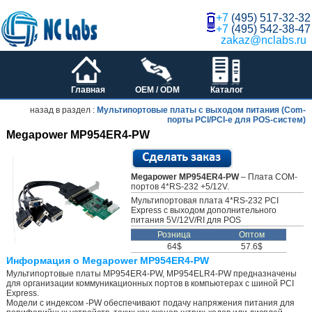
+7
(495) 517-32-32
+7
(495) 542-38-47
zakaz@nclabs.ru
Главная
OEM / ODM
Каталог
назад в раздел :
Мультипортовые платы c выходом питания (Com-
порты PCI/PCI-e для POS-систем)
Megapower MP954ER4-PW
Megapower MP954ER4-PW
– Плата COM-
портов 4*RS-232 +5/12V.
Мультипортовая плата 4*RS-232 PCI
Express с выходом дополнительного
питания 5V/12V/RI для POS
Розница
Оптом
64$
57.6$
Информация о Megapower MP954ER4-PW
Мультипортовые платы MP954ER4-PW, MP954ELR4-PW предназначены
для организации коммуникационных портов в компьютерах с шиной PCI
Express.
Модели с индексом -PW обеспечивают подачу напряжения питания для