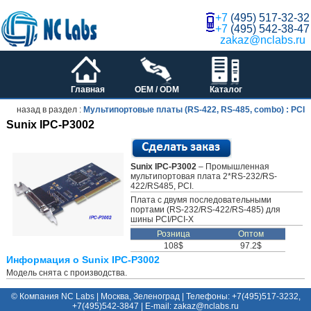
+7
(495) 517-32-32
+7
(495) 542-38-47
zakaz@nclabs.ru
Главная
OEM / ODM
Каталог
назад в раздел :
Мультипортовые платы (RS-422, RS-485, combo) : PCI
Sunix IPC-P3002
Sunix IPC-P3002
– Промышленная
мультипортовая плата 2*RS-232/RS-
422/RS485, PCI.
Плата с двумя последовательными
портами (RS-232/RS-422/RS-485) для
шины PCI/PCI-X
Розница
Оптом
108$
97.2$
Информация о Sunix IPC-P3002
Модель снята с производства.
© Компания NC Labs | Москва, Зеленоград | Телефоны: +7(495)517-3232,
+7(495)542-3847 | E-mail:
ur.sbalcn@zakaz