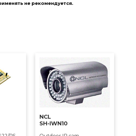
рименять не рекомендуется.
NCL
SH-IWN10
422/RS-
Outdoor IP cam