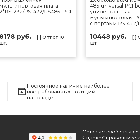
мультипортовая плата
485 universal PCI b
2*RS-232/RS-422/RS485, PCI
универсальная
мультипортовая PC
с портами RS-422/
8178 руб.
10448 руб.
[ ] Опт от 10
[ ]
шт.
шт.
Постоянное наличие наиболее
востребованных позиций
на складе
Оставьте свой отзыв
о 
Яндекс.Справочнике 