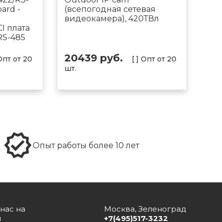
oard -
(всепогодная сетевая
видеокамера), 420ТВл
I плата
RS-485
20439 руб.
 Опт от 20
[ ] Опт от 20
шт.
Опыт работы более 10 лет
нас на
Москва, Зеленоград
и
+7(495)517-3232