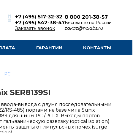
+7 (495) 517-32-32
8 800 201-38-57
+7 (495) 542-38-47
Бесплатно по России
zakaz@nclabs.ru
Заказать звонок
ПЛАТА
ГАРАНТИИ
КОНТАКТЫ
 - PCI
ix SER8139SI
 ввода-вывода с двумя последовательными
22/RS-485) портами на базе чипа Sunix
89 для шины PCI/PCI-X. Выходы портов
 гальваническую развязку (optical isolation)
менты защиты от импульсных помех (surge
tion).