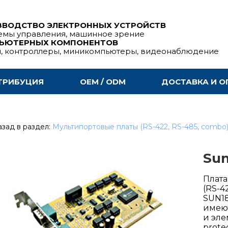
ЗВОДСТВО ЭЛЕКТРОННЫХ УСТРОЙСТВ
емы управления, машинное зрение
ПЬЮТЕРНЫХ КОМПОНЕНТОВ
ы, контроллеры, миникомпьютеры, видеонаблюдение
ТРИБУЦИЯ
OEM / ODM
ДОСТАВКА И О
зад в раздел:
Мультипортовые платы (RS-422, RS-485, combo)
Sun
Плата
(RS-4
SUN18
имеют
и эле
protec