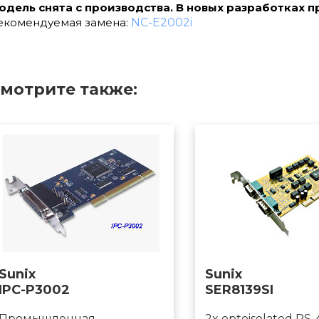
одель снята с производства. В новых разработках п
екомендуемая замена:
NC-E2002i
мотрите также:
Sunix
Sunix
IPC-P3002
SER8139SI
Промышленная
2x optoisolated RS-