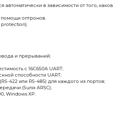
 автоматически в зависимости от того, каков
 помощи оптронов.
rotection).
вывода и прерываний;
стимость с 16C650A UART;
кной способности UART;
S-422 или RS-485) для каждого из портов;
редачи (Sunix ARSC);
0, Windows XP.