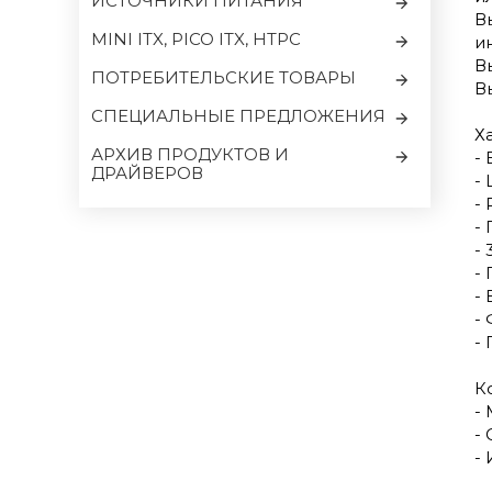
ИСТОЧНИКИ ПИТАНИЯ
В
MINI ITX, PICO ITX, HTPC
и
В
ПОТРЕБИТЕЛЬСКИЕ ТОВАРЫ
В
CПЕЦИАЛЬНЫЕ ПРЕДЛОЖЕНИЯ
Х
АРХИВ ПРОДУКТОВ И
-
ДРАЙВЕРОВ
- 
-
-
-
-
-
-
-
К
-
-
-