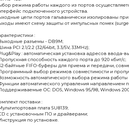
ыбор режима работы каждого из портов осуществляется
нтерфейс подключенного устройства.
ыходные цепи портов гальванически изолированы при
ыходы имеют схему защиты от импульсных помех (surge p
арактеристики :
 Выходные разъемы - DB9M;
Шина PCI 2.1/2.2 (32/64bit, 3.3/5V, 33MHz);
 Plug&Play : автоматическая установка адресов ввода-
 Пропускная способность каждого порта до 920 кбит/с;
 32-байтные FIFO-буферы для приема и передачи, совме
 Программный выбор режимов совместимости и пропус
 Возможность автоматического выбора режима работы (R
 Функции автоматического управления направлением пе
 Поддерживаемые ОС: DOS, Windows 95/98, Windows 200
омплект поставки :
 Мультипортовая плата SU8139;
 СD с установочным ПО и драйверами;
 Инструкция по установке.