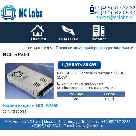
+7
(495) 517-32-32
+7
(495) 542-38-47
zakaz@nclabs.ru
Главная
OEM / ODM
Каталог
назад в раздел :
Блоки питания приборные одноканальные
NCL SP350
NCL SP350
– Источник питания AC/DC,
350W.
Блоки питания приборные
стабилизированного напряжения.
Розница
Оптом
69$
62.1$
Информация о NCL SP350
coming soon !
© Компания NC Labs | Москва, Зеленоград | Телефоны: +7(495)517-3232,
+7(495)542-3847 | E-mail:
ur.sbalcn@zakaz