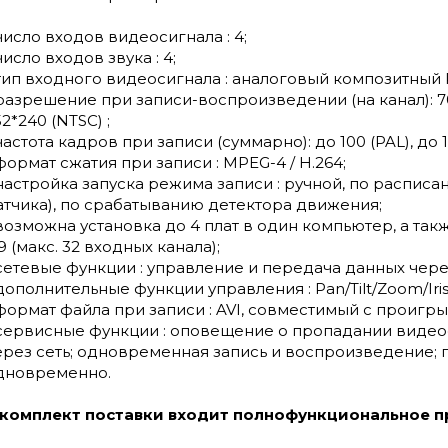
 число входов видеосигнала : 4;
число входов звука : 4;
 тип входного видеосигнала : аналоговый композитный 
 разрешение при записи-воспроизведении (на канал): 704
2*240 (NTSC) ;
частота кадров при записи (суммарно): до 100 (PAL), до 1
 формат сжатия при записи : MPEG-4 / H.264;
 настройка запуска режима записи : ручной, по распис
атчика), по срабатыванию детектора движения;
 возможна установка до 4 плат в один компьютер, а так
9 (макс. 32 входных канала);
 сетевые функции : управление и передача данных через
 дополнительные функции управления : Pan/Tilt/Zoom/Iris
 формат файла при записи : AVI, совместимый с проигр
 сервисные функции : оповещение о пропадании видео
ерез сеть; одновременная запись и воспроизведение; 
дновременно.
 комплект поставки входит полнофункциональное п