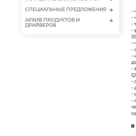
CПЕЦИАЛЬНЫЕ ПРЕДЛОЖЕНИЯ
-
- 
АРХИВ ПРОДУКТОВ И
-
ДРАЙВЕРОВ
-
35
- 
-
-
д
-
Q
-
-
-
-
ч
о
В