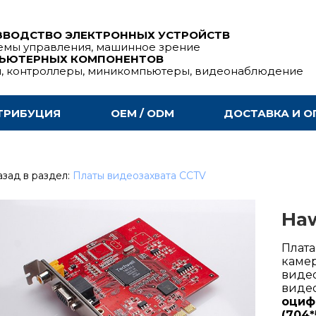
ЗВОДСТВО ЭЛЕКТРОННЫХ УСТРОЙСТВ
емы управления, машинное зрение
ПЬЮТЕРНЫХ КОМПОНЕНТОВ
ы, контроллеры, миникомпьютеры, видеонаблюдение
ТРИБУЦИЯ
OEM / ODM
ДОСТАВКА И О
зад в раздел:
Платы видеозахвата CCTV
Haw
Плата
камер
видео
видео
оциф
(704*