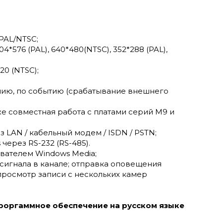
PAL/NTSC;
*576 (PAL), 640*480(NTSC), 352*288 (PAL),
20 (NTSC);
анию, по событию (срабатывание внешнего
же совместная работа c платами серий М9 и
 LAN / кабельный модем / ISDN / PSTN;
 через RS-232 (RS-485).
ывателем Windows Media;
сигнала в канале; отправка оповещения
просмотр записи с нескольких камер
роргаммное обеспечение на русском языке