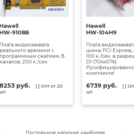
Hawell
Hawell
HW-9108B
HW-104H9
Плата видеозахвата
Плата видеозахват
реального времени с
шины PCI-Express, 
программным сжатием, 8
100 к./сек. в разр
каналов, 200 к./сек
D1 (704x576).
Русифицированно
комплекте!
8253 руб.
6739 руб.
[ ] Опт от 20
[ ] О
шт.
шт.
Постоянное наличие наиболее