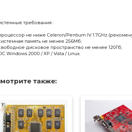
истемные требования :
 процессор не ниже Сeleron/Pentium IV 1.7GHz (рекомену
 системная память не менее 256Мб;
 свободное дисковое пространство не менее 120Гб;
ОС Windows 2000 / XP / Vista / Linux.
мотрите также: