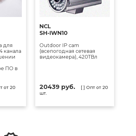
NCL
SH-IWN10
а для
Outdoor IP cam
4 канала
(всепогодная сетевая
ешении
видеокамера), 420ТВл
е ПО в
20439 руб.
пт от 20
[ ] Опт от 20
шт.