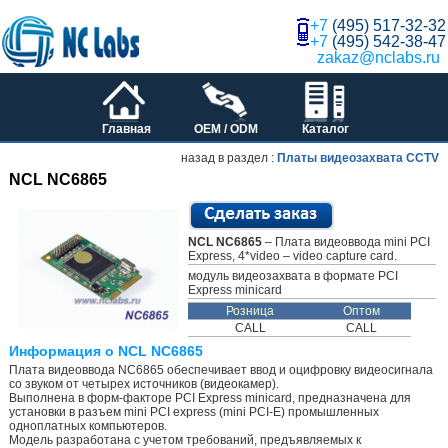
+7
(495) 517-32-32
+7
(495) 542-38-47
zakaz@nclabs.ru
Главная
OEM / ODM
Каталог
назад в раздел :
Платы видеозахвата CCTV
NCL NC6865
NCL NC6865
– Плата видеоввода mini PCI
Express, 4*video – video capture card.
модуль видеозахвата в формате PCI
Express minicard
Розница
Оптом
CALL
CALL
Информация о NCL NC6865
Плата видеоввода NC6865 обеспечивает ввод и оцифровку видеосигнала
со звуком от четырех источников (видеокамер).
Выполнена в форм-факторе PCI Express minicard, предназначена для
установки в разъем mini PCI express (mini PCI-E) промышленных
одноплатных компьютеров.
Модель разработана с учетом требований, предъявляемых к