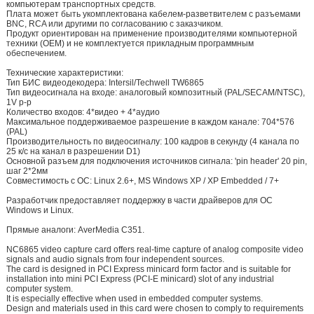
компьютерам транспортных средств.
Плата может быть укомплектована кабелем-разветвителем с разъемами
BNC, RCA или другими по согласованию с заказчиком.
Продукт ориентирован на применение производителями компьютерной
техники (OEM) и не комплектуется прикладным программным
обеспечением.
Технические характеристики:
Тип БИС видеодекодера: Intersil/Techwell TW6865
Тип видеосигнала на входе: аналоговый композитный (PAL/SECAM/NTSC),
1V p-p
Количество входов: 4*видео + 4*аудио
Максимальное поддерживаемое разрешение в каждом канале: 704*576
(PAL)
Производительность по видеосигналу: 100 кадров в секунду (4 канала по
25 к/c на канал в разрешении D1)
Основной разъем для подключения источников сигнала: 'pin header' 20 pin,
шаг 2*2мм
Совместимость с ОС: Linux 2.6+, MS Windows XP / XP Embedded / 7+
Разработчик предоставляет поддержку в части драйверов для ОС
Windows и Linux.
Прямые аналоги: AverMedia C351.
NC6865 video capture card offers real-time capture of analog composite video
signals and audio signals from four independent sources.
The card is designed in PCI Express minicard form factor and is suitable for
installation into mini PCI Express (PCI-E minicard) slot of any industrial
computer system.
It is especially effective when used in embedded computer systems.
Design and materials used in this card were chosen to comply to requirements