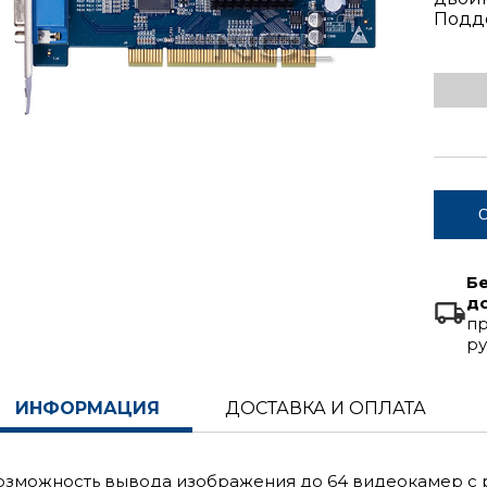
Подде
С
Б
д
пр
ру
ИНФОРМАЦИЯ
ДОСТАВКА И ОПЛАТА
озможность вывода изображения до 64 видеокамер с р