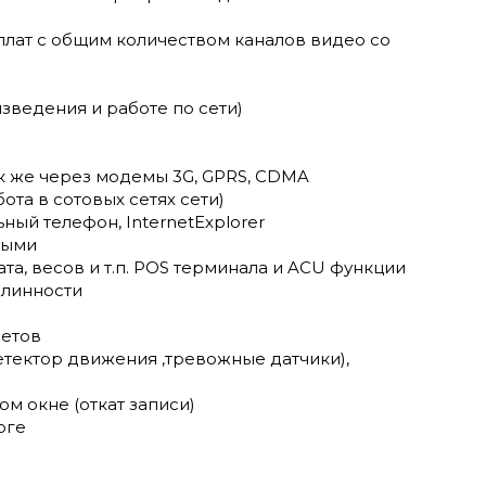
плат с общим количеством каналов видео со
зведения и работе по сети)
так же через модемы 3G, GPRS, CDMA
ота в сотовых сетях сети)
ый телефон, InternetExplorer
ными
а, весов и т.п. POS терминала и ACU функции
длинности
метов
тектор движения ,тревожные датчики),
м окне (откат записи)
оге