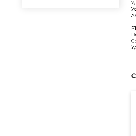
У
У
А
P
П
С
У
С