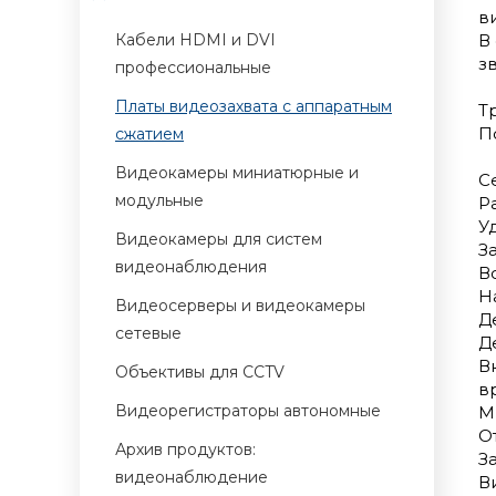
в
Кабели HDMI и DVI
В
з
профессиональные
Платы видеозахвата с аппаратным
Т
П
сжатием
Видеокамеры миниатюрные и
С
модульные
Р
У
Видеокамеры для систем
З
видеонаблюдения
В
Н
Видеосерверы и видеокамеры
Д
сетевые
Д
В
Объективы для CCTV
в
Видеорегистраторы автономные
М
О
Архив продуктов:
З
видеонаблюдение
В