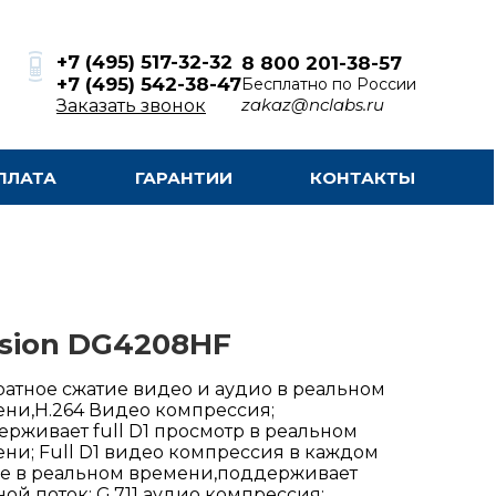
+7 (495) 517-32-32
8 800 201-38-57
+7 (495) 542-38-47
Бесплатно по России
zakaz@nclabs.ru
Заказать звонок
ПЛАТА
ГАРАНТИИ
КОНТАКТЫ
sion DG4208HF
атное сжатие видео и аудио в реальном
ни,H.264 Видео компрессия;
рживает full D1 просмотр в реальном
ни; Full D1 видео компрессия в каждом
е в реальном времени,поддерживает
ой поток; G.711 аудио компрессия;