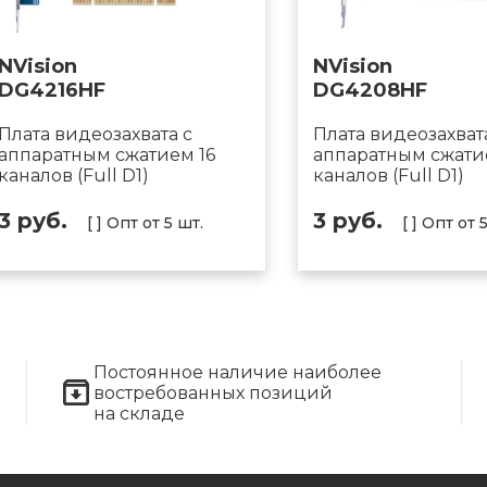
NVision
NVision
DG4216HF
DG4208HF
Плата видеозахвата с
Плата видеозахват
аппаратным сжатием 16
аппаратным сжати
каналов (Full D1)
каналов (Full D1)
3 руб.
3 руб.
[ ] Опт от 5 шт.
[ ] Опт от 
Постоянное наличие наиболее
востребованных позиций
на складе