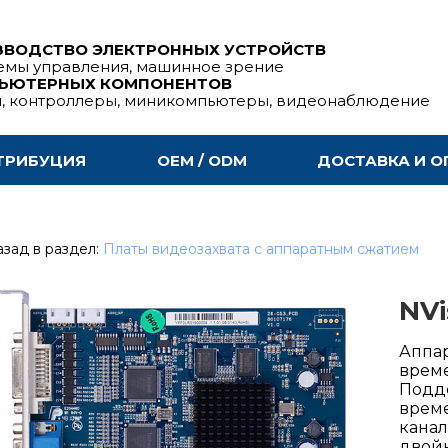
ЗВОДСТВО ЭЛЕКТРОННЫХ УСТРОЙСТВ
емы управления, машинное зрение
ПЬЮТЕРНЫХ КОМПОНЕНТОВ
ы, контроллеры, миникомпьютеры, видеонаблюдение
ТРИБУЦИЯ
OEM / ODM
ДОСТАВКА И О
зад в раздел:
Платы видеозахвата с аппаратным сжатием
NVi
Аппар
време
Подде
време
канал
двойн