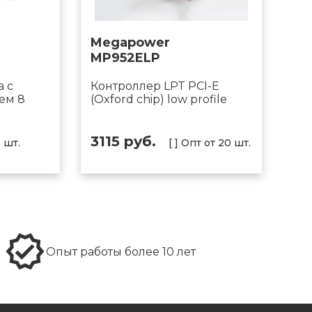
Megapower
MP952ELP
а с
Контроллер LPT PCI-E
ем 8
(Oxford chip) low profile
3115 руб.
5 шт.
[ ] Опт от 20 шт.
Опыт работы более 10 лет