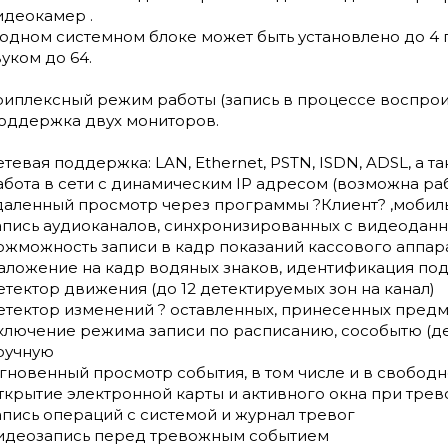
идеокамер .
 одном системном блоке может быть установлено до 4 
вуком до 64.
риплексный режим работы (запись в процессе воспрои
оддержка двух мониторов.
етевая поддержка: LAN, Ethernet, PSTN, ISDN, ADSL, а 
абота в сети с динамическим IP адресом (возможна раб
даленный просмотр через программы ?Клиент? ,мобильн
апись аудиоканалов, синхронизированных с видеодан
ожможность записи в кадр показаний кассового аппарат
аложение на кадр водяных знаков, идентификация по
етектор движения (до 12 детектируемых зон на канал)
етектор изменений ? оставленных, принесенных пред
ключение режима записи по расписанию, сособытю (де
ручную
гновенный просмотр события, в том числе и в свободно
ткрытие электронной карты и активного окна при трев
апись операций с системой и журнал тревог
идеозапись перед тревожным событием