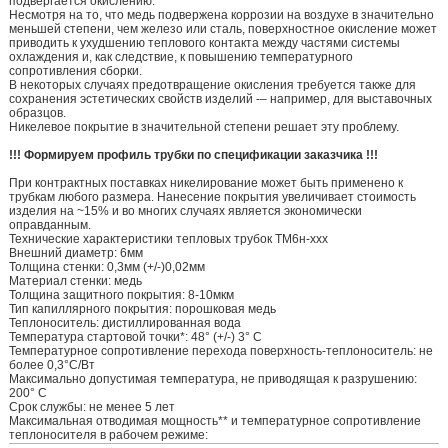
подвергается окислению.
Несмотря на то, что медь подвержена коррозии на воздухе в значительно
меньшей степени, чем железо или сталь, поверхностное окисление может
приводить к ухудшению теплового контакта между частями системы
охлаждения и, как следствие, к повышению температурного
сопротивления сборки.
В некоторых случаях предотвращение окисления требуется также для
сохранения эстетических свойств изделий -– например, для выставочных
образцов.
Никелевое покрытие в значительной степени решает эту проблему.
!!! Формируем профиль трубки по спецификации заказчика !!!
При контрактных поставках никелирование может быть применено к
трубкам любого размера. Нанесение покрытия увеличивает стоимость
изделия на ~15% и во многих случаях является экономически
оправданным.
Технические характеристики тепловых трубок ТМ6н-ххх
Внешний диаметр: 6мм
Толщина стенки: 0,3мм (+/-)0,02мм
Материал стенки: медь
Толщина защитного покрытия: 8-10мкм
Тип капиллярного покрытия: порошковая медь
Теплоноситель: дистиллированная вода
Температура стартовой точки*: 48° (+/-) 3° С
Температурное сопротивление перехода поверхность-теплоноситель: не
более 0,3°С/Вт
Максимально допустимая температура, не приводящая к разрушению:
200° С
Срок службы: не менее 5 лет
Максимальная отводимая мощность** и температурное сопротивление
теплоносителя в рабочем режиме: