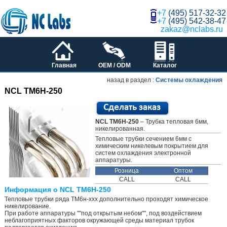
+7
(495) 517-32-32
+7
(495) 542-38-47
zakaz@nclabs.ru
Главная
OEM / ODM
Каталог
назад в раздел :
Системы охлаждения
NCL TM6H-250
NCL TM6H-250
– Трубка тепловая 6мм,
никелированная.
Тепловые трубки сечением 6мм с
химическим никелевым покрытием для
систем охлаждения электронной
аппаратуры.
Розница
Оптом
CALL
CALL
Информация о NCL TM6H-250
Тепловые трубки ряда ТМ6н-ххх дополнительно проходят химическое
никелирование.
При работе аппаратуры ""под открытым небом"", под воздействием
неблагоприятных факторов окружающей среды материал трубок