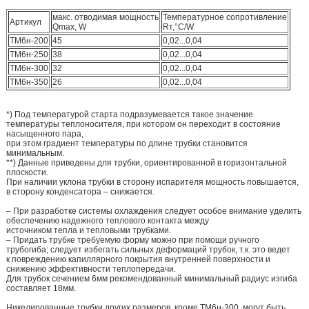
макс. отводимая мощность
Температурное сопротивление
Артикул
Qmax, W
Rт,°С/W
ТМ6н-200
45
0,02...0,04
ТМ6н-250
38
0,02...0,04
ТМ6н-300
32
0,02...0,04
ТМ6н-350
26
0,02...0,04
*) Под температурой старта подразумевается такое значение
температуры теплоносителя, при котором он переходит в состояние
насыщенного пара,
при этом градиент температуры по длине трубки становится
минимальным.
**) Данные приведены для трубки, ориентированной в горизонтальной
плоскости.
При наличии уклона трубки в сторону испарителя мощность повышается,
в сторону конденсатора – снижается.
– При разработке системы охлаждения следует особое внимание уделить
обеспечению надежного теплового контакта между
источником тепла и тепловыми трубками.
– Придать трубке требуемую форму можно при помощи ручного
трубогиба; следует избегать сильных деформаций трубок, т.к. это ведет
к повреждению капиллярного покрытия внутренней поверхности и
снижению эффективности теплопередачи.
Для трубок сечением 6мм рекомендованный минимальный радиус изгиба
составляет 18мм.
Никелированные трубки других размеров, кроме ТМ6н-300, могут быть